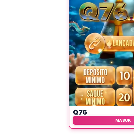
Q76
MASUK