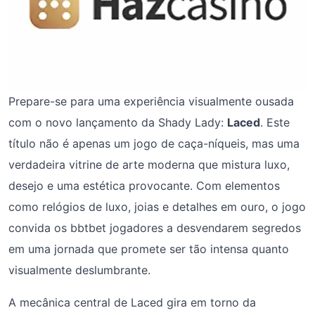
Prepare-se para uma experiência visualmente ousada
com o novo lançamento da Shady Lady:
Laced
. Este
título não é apenas um jogo de caça-níqueis, mas uma
verdadeira vitrine de arte moderna que mistura luxo,
desejo e uma estética provocante. Com elementos
como relógios de luxo, joias e detalhes em ouro, o jogo
convida os bbtbet jogadores a desvendarem segredos
em uma jornada que promete ser tão intensa quanto
visualmente deslumbrante.
A mecânica central de Laced gira em torno da