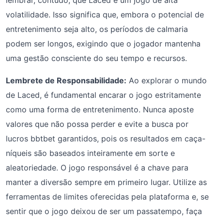
lembrar, contudo, que Laced é um jogo de alta
volatilidade. Isso significa que, embora o potencial de
entretenimento seja alto, os períodos de calmaria
podem ser longos, exigindo que o jogador mantenha
uma gestão consciente do seu tempo e recursos.
Lembrete de Responsabilidade:
Ao explorar o mundo
de Laced, é fundamental encarar o jogo estritamente
como uma forma de entretenimento. Nunca aposte
valores que não possa perder e evite a busca por
lucros bbtbet garantidos, pois os resultados em caça-
níqueis são baseados inteiramente em sorte e
aleatoriedade. O jogo responsável é a chave para
manter a diversão sempre em primeiro lugar. Utilize as
ferramentas de limites oferecidas pela plataforma e, se
sentir que o jogo deixou de ser um passatempo, faça